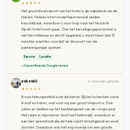
★★★☆☆
Het grootste pluspunt van het hotel is de nabijheid van de
Haram. Helaas is het receptiepersoneel zelden
beschikbaar, waardoor u voor hulp naar het Nusuk Al
Hijrah Hotel moet gaan. Ook het beveiligingspersoneel is
niet beschikbaar en slecht opgeleid; u moet meer dan 15
minuten wachten voordat ze de poort van de
parkeergarage openen.
Service
Locatie
Geverifieerde Google review
zak zakii
4 maanden geleden
★☆☆☆☆
Ik was teleurgesteld over de kamer. Bij het inchecken vond
ik stof en haren, wat voor mij een groot minpunt is. Ook
zaten er vlekken op het beddengoed van de vorige gast.
Het raam in mijn kamer sloot niet helemaal, waardoor er
een kier openstond die de hele nacht straatgeluid en wind
doorliet. Daardoor was het erg moeilijk om een ​​goede…