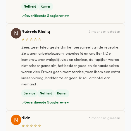
Netheid
Kamer
Geverifieerde Google review
Nabeela Khaliq
3 maanden geleden
★☆☆☆☆
Zeer, zeer teleurgesteld in het personeel van de receptie.
Ze waren onbehulpzaam, onbeleefd en onattent. De
kamers waren walgelijk vies en stonken, de tapijten waren
niet schoongemaakt, het beddengoed en de handdoeken
waren vies. Er was geen roomservice; toen ik om een ​​extra
kussen vroeg, hadden ze er geen. Ik zou dit hotel aan
niemand …
Service
Netheid
Kamer
Geverifieerde Google review
Nidz
3 maanden geleden
★☆☆☆☆