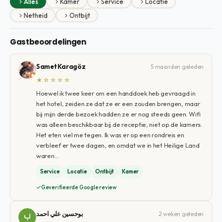
Alles
Kamer
Service
Locatie
Netheid
Ontbijt
Gastbeoordelingen
Samet Karagöz
5 maanden geleden
★☆☆☆☆
Hoewel ik twee keer om een ​​handdoek heb gevraagd in
het hotel, zeiden ze dat ze er een zouden brengen, maar
bij mijn derde bezoek hadden ze er nog steeds geen. Wifi
was alleen beschikbaar bij de receptie, niet op de kamers.
Het eten viel me tegen. Ik was er op een rondreis en
verbleef er twee dagen, en omdat we in het Heilige Land
waren…
Service
Locatie
Ontbijt
Kamer
Geverifieerde Google review
بوحسين علي احمد
2 weken geleden