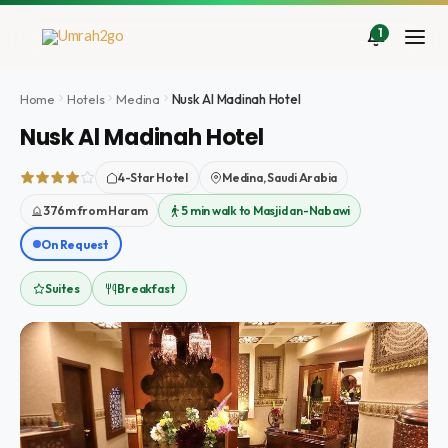
Doorgaan
naar
1
inhoud
Home
Hotels
Medina
Nusk Al Madinah Hotel
Nusk Al Madinah Hotel
4-Star Hotel
Medina, Saudi Arabia
376m from Haram
5 min walk to Masjid an-Nabawi
On Request
Suites
Breakfast