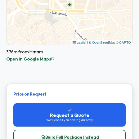
Leaflet
|
©
OpenStreetMap
©
CARTO
376m from Haram
Open in Google Maps
Price on Request
Request a Quote
We'll email you pricing directly
Build Full Package Instead