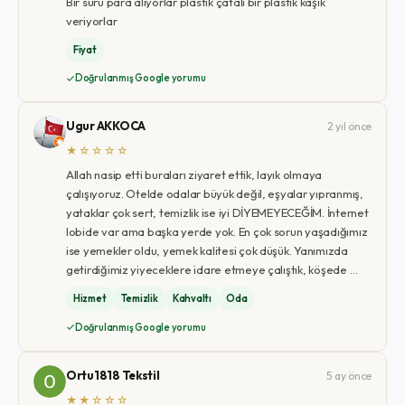
Bir sürü para alıyorlar plastik çatalı bir plastik kaşık
veriyorlar
Fiyat
Doğrulanmış Google yorumu
Ugur AKKOCA
2 yıl önce
★☆☆☆☆
Allah nasip etti buraları ziyaret ettik, layık olmaya
çalışıyoruz. Otelde odalar büyük değil, eşyalar yıpranmış,
yataklar çok sert, temizlik ise iyi DİYEMEYECEĞİM. İnternet
lobide var ama başka yerde yok. En çok sorun yaşadığımız
ise yemekler oldu, yemek kalitesi çok düşük. Yanımızda
getirdiğimiz yiyeceklere idare etmeye çalıştık, köşede …
Hizmet
Temizlik
Kahvaltı
Oda
Doğrulanmış Google yorumu
Ortu1818 Tekstil
5 ay önce
★★☆☆☆