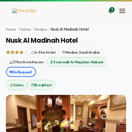
İçeriğe
atla
1
Home
Hotels
Medine
Nusk Al Madinah Hotel
Nusk Al Madinah Hotel
4-Star Hotel
Medine, Saudi Arabia
376m from Haram
5 min walk to Masjid an-Nabawi
On Request
Suites
Breakfast