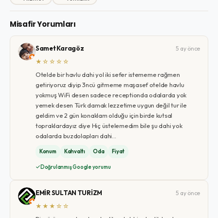
Misafir Yorumları
Samet Karagöz
5 ay önce
★☆☆☆☆
Otelde bir havlu dahi yol iki sefer istememe rağmen
getiriyoruz diyip 3ncü gitmeme maşasef otelde havlu
yokmuş WiFi desen sadece receptionda odalarda yok
yemek desen Türk damak lezzetime uygun değil tur ile
geldim ve 2 gün konaklam olduğu için birde kutsal
topraklardayız diye Hiç üstelemedim bile şu dahi yok
odalarda buzdolapları dahi…
Konum
Kahvaltı
Oda
Fiyat
Doğrulanmış Google yorumu
EMİR SULTAN TURİZM
5 ay önce
★★★☆☆