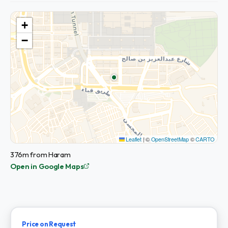
+
−
Leaflet
|
©
OpenStreetMap
©
CARTO
376m from Haram
Open in Google Maps
Price on Request