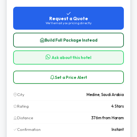
Request a Quote
We'll email you pricing directly
Build Full Package Instead
Ask about this hotel
Set a Price Alert
City
Medine, Saudi Arabia
Rating
4 Stars
Distance
376m from Haram
Confirmation
Instant