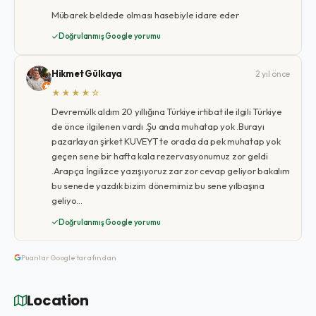
Mübarek beldede olması hasebiyle idare eder
Doğrulanmış Google yorumu
Hikmet Gülkaya
2 yıl önce
★★★★☆
Devremülk aldım 20 yıllığına Türkiye irtibat ile ilgili Türkiye
de önce ilgilenen vardı .Şu anda muhatap yok .Burayı
pazarlayan şirket KUVEYT te orada da pek muhatap yok
geçen sene bir hafta kala rezervasyonumuz zor geldi
.Arapça İngilizce yazışıyoruz zar zor cevap geliyor bakalım
bu senede yazdık bizim dönemimiz bu sene yılbaşına
geliyo…
Doğrulanmış Google yorumu
Puanlar Google tarafından
Location