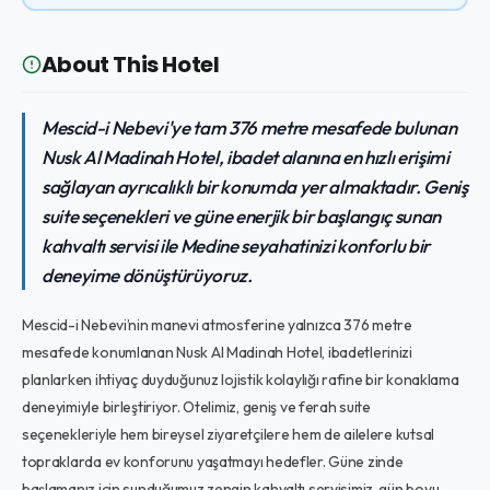
About This Hotel
Mescid-i Nebevi'ye tam 376 metre mesafede bulunan
Nusk Al Madinah Hotel, ibadet alanına en hızlı erişimi
sağlayan ayrıcalıklı bir konumda yer almaktadır. Geniş
suite seçenekleri ve güne enerjik bir başlangıç sunan
kahvaltı servisi ile Medine seyahatinizi konforlu bir
deneyime dönüştürüyoruz.
Mescid-i Nebevi’nin manevi atmosferine yalnızca 376 metre
mesafede konumlanan Nusk Al Madinah Hotel, ibadetlerinizi
planlarken ihtiyaç duyduğunuz lojistik kolaylığı rafine bir konaklama
deneyimiyle birleştiriyor. Otelimiz, geniş ve ferah suite
seçenekleriyle hem bireysel ziyaretçilere hem de ailelere kutsal
topraklarda ev konforunu yaşatmayı hedefler. Güne zinde
başlamanız için sunduğumuz zengin kahvaltı servisimiz, gün boyu