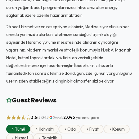
süren yoğun ibadet programlarınızda ihtiyacınız olan enerjiyi
sağlamak üzere özenle hazırlanmaktadır.
24 saat hizmet veren resepsiyon ekibimiz, Medine ziyaretinizin her
anında yanınızda olurken, otelimizin sunduğu ulaşım kolaylığı
sayesinde Haram’a yürüme mesafesinde olmanın ayrıcalığını
yaşarsınız. Modern mimarisi ve stratejik konumuyla Nusk Al Madinah
Hotel, kutsal topraklardaki vaktinizi en verimli şekilde
değerlendirmeniz için tasarlanmıştır. İbadetlerinizi huzurla
tamamladıktan sonra otelimize döndüğünüzde, günün yorgunluğunu
üzerinizden atabileceğiniz dingin bir atmosfer sizi bekliyor.
Guest Reviews
3.6
2,045
yoruma göre
(2,045)
Google
Tümü
Kahvaltı
Oda
Fiyat
Konum
Hizmet
Temizlik