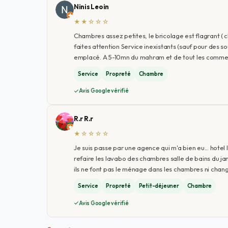
Ninis Leoin
★★☆☆☆
Chambres assez petites, le bricolage est flagrant (
faites attention Service inexistants (sauf pour des
emplacé. A 5-10mn du mahram et de tout les comme
Service
Propreté
Chambre
Avis Google vérifié
R.r R.r
★☆☆☆☆
Je suis passe par une agence qui m'a bien eu... hotel 
refaire les lavabo des chambres salle de bains du ja
ils ne font pas le ménage dans les chambres ni change
Service
Propreté
Petit-déjeuner
Chambre
Avis Google vérifié