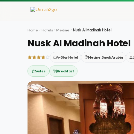
Aller
au
contenu
Home
Hotels
Medine
Nusk Al Madinah Hotel
Nusk Al Madinah Hotel
4-Star Hotel
Medine, Saudi Arabia
Suites
Breakfast