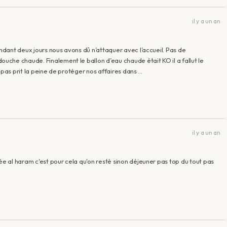
il y a un an
dant deux jours nous avons dû n’attaquer avec l’accueil. Pas de
che chaude. Finalement le ballon d’eau chaude était KO il a fallut le
 pas prit la peine de protéger nos affaires dans …
il y a un an
 al haram c'est pour cela qu'on restè sinon déjeuner pas top du tout pas