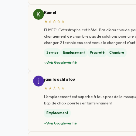
Kamel
★☆☆☆☆
FUYEZ ! Catastrophe cet hôtel. Pas d’eau chaude pen
changement de chambre pas de solutions pour une dou
changer. 2 techniciens sont venus le changer et n’ont
Service
Emplacement
Propreté
Chambre
Avis Google vérifié
jamila achtatou
★★☆☆☆
L'emplacement est superbe à tous pres de la mosquée
bcp de choix pour les enfants vraiment
Emplacement
Avis Google vérifié