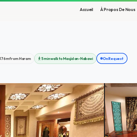
Accueil
À Propos De Nous
376m from Haram
5 min walk to Masjid an-Nabawi
On Request