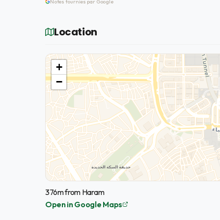
Notes fournies par Google
Location
+
−
376m from Haram
Open in Google Maps