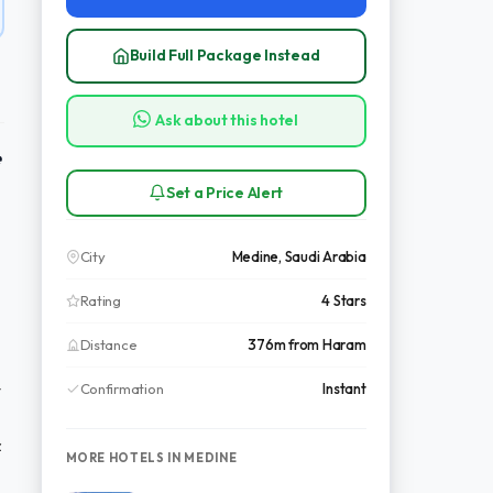
Build Full Package Instead
Ask about this hotel
e
Set a Price Alert
City
Medine, Saudi Arabia
Rating
4 Stars
Distance
376m from Haram
Confirmation
Instant
t
z
MORE HOTELS IN MEDINE