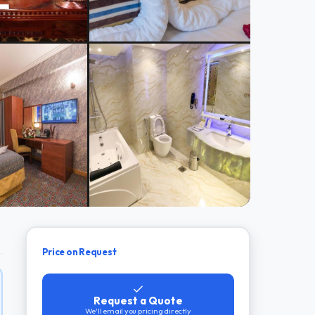
Price on Request
Request a Quote
We'll email you pricing directly