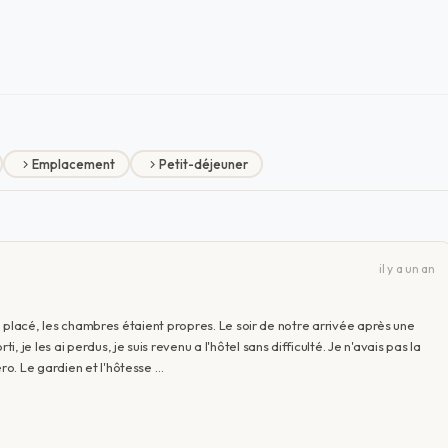
Emplacement
Petit-déjeuner
il y a un an
en placé, les chambres étaient propres. Le soir de notre arrivée après une
je les ai perdus, je suis revenu a l'hôtel sans difficulté. Je n'avais pas la
o. Le gardien et l'hôtesse …