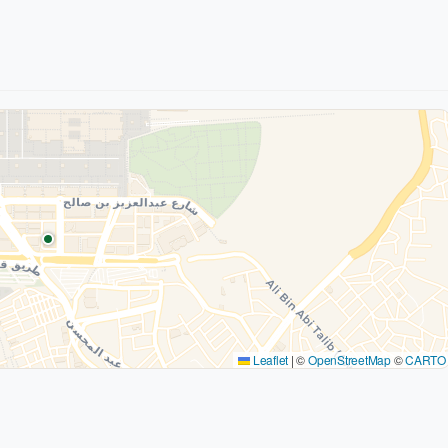
Leaflet
|
©
OpenStreetMap
©
CARTO