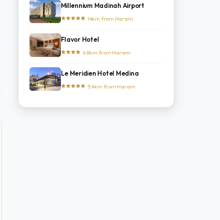
Millennium Madinah Airport
· 14km from Haram
Flavor Hotel
· 6.8km from Haram
Le Meridien Hotel Medina
· 5.4km from Haram