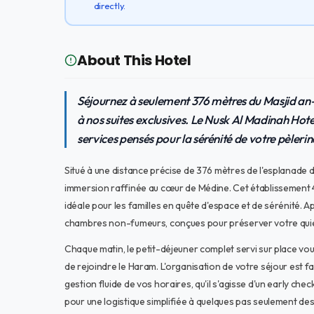
directly.
About This Hotel
Séjournez à seulement 376 mètres du Masjid an-
à nos suites exclusives. Le Nusk Al Madinah Hote
services pensés pour la sérénité de votre pèleri
Situé à une distance précise de 376 mètres de l'esplanade
immersion raffinée au cœur de Médine. Cet établissement 4 é
idéale pour les familles en quête d'espace et de sérénité. A
chambres non-fumeurs, conçues pour préserver votre qui
Chaque matin, le petit-déjeuner complet servi sur place v
de rejoindre le Haram. L'organisation de votre séjour est f
gestion fluide de vos horaires, qu'il s'agisse d'un early che
pour une logistique simplifiée à quelques pas seulement des 