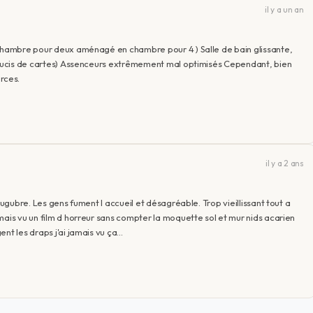
il y a un an
 chambre pour deux aménagé en chambre pour 4 ) Salle de bain glissante,
 soucis de cartes) Assenceurs extrêmement mal optimisés Cependant, bien
rces.
il y a 2 ans
lugubre. Les gens fument l accueil et désagréable. Trop vieillissant tout a
mais vu un film d horreur sans compter la moquette sol et mur nids acarien
nt les draps j'ai jamais vu ça…