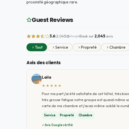
proximité géographique rare.
Guest Reviews
3.6
Basé sur
2,045
avis
(2,045)
Google
Tout
Service
Propreté
Chambre
Avis des clients
Laila
★★★★★
Pour ma part j'ai été satisfaite de cet hôtel, très bi
très grosse fatigue notre groupe est quand même sorti, 
carte de ma chambre et j'avais même oublié le numér
Service
Propreté
Chambre
Avis Google vérifié