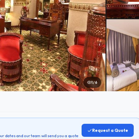
1 / 6
Request a Quote
 your dates and our team will send you a quote