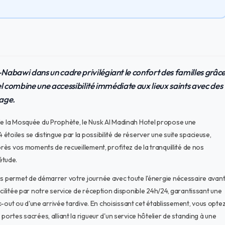
Nabawi dans un cadre privilégiant le confort des familles grâc
l combine une accessibilité immédiate aux lieux saints avec des
nage.
 de la Mosquée du Prophète, le Nusk Al Madinah Hotel propose une
toiles se distingue par la possibilité de réserver une suite spacieuse,
près vos moments de recueillement, profitez de la tranquillité de nos
étude.
ous permet de démarrer votre journée avec toute l'énergie nécessaire avan
acilitée par notre service de réception disponible 24h/24, garantissant une
ck-out ou d'une arrivée tardive. En choisissant cet établissement, vous opte
portes sacrées, alliant la rigueur d'un service hôtelier de standing à une