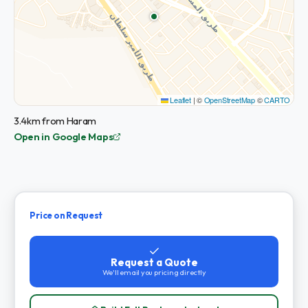
Leaflet
|
©
OpenStreetMap
©
CARTO
3.4km from Haram
Open in Google Maps
Price on Request
Request a Quote
We'll email you pricing directly