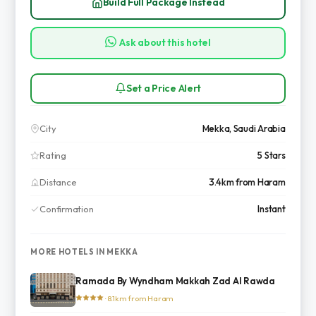
Build Full Package Instead
Ask about this hotel
Set a Price Alert
City
Mekka, Saudi Arabia
Rating
5 Stars
Distance
3.4km from Haram
Confirmation
Instant
MORE HOTELS IN MEKKA
Ramada By Wyndham Makkah Zad Al Rawda
· 8.1km from Haram