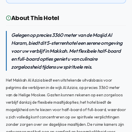
About This Hotel
Gelegen op precies 3360 meter van de Masjid Al
Haram, biedt dit 5-sterrenhotel een serene omgeving
voor uw verblijf in Makkah. Met flexibele half-board
en full-board opties geniet u van culinaire
zorgeloosheid tijdens uw spirituele reis.
Het Makkah Al Azizia biedt een uitstekende uitvalsbasis voor
pelgrims die verblijven in de wijk Al Azizia, op precies 3360 meter
van de Heilige Moskee. Gasten kunnen rekenen op een zorgeloos
verblijf dankzij de flexibele maaltijdopties; het hotel biedt de
mogelijkheid om te kiezen voor half-board of full-board, waardoor
u zich volledig kunt concentreren op uw spirituele verplichtingen
zonder zorgen over uw dagelijkse maaltijden. De ruime kamers zijn
ontworpen met het oog op comfort en toegankelijkheid voor