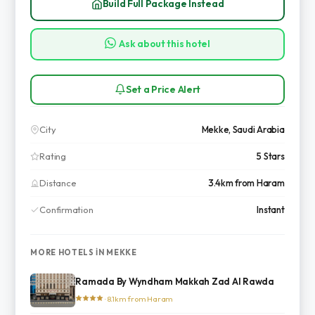
Build Full Package Instead
Ask about this hotel
Set a Price Alert
City
Mekke, Saudi Arabia
Rating
5 Stars
Distance
3.4km from Haram
Confirmation
Instant
MORE HOTELS IN MEKKE
Ramada By Wyndham Makkah Zad Al Rawda
· 8.1km from Haram