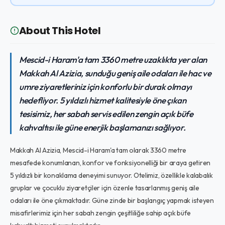
About This Hotel
Mescid-i Haram'a tam 3360 metre uzaklıkta yer alan
Makkah Al Azizia, sunduğu geniş aile odaları ile hac ve
umre ziyaretleriniz için konforlu bir durak olmayı
hedefliyor. 5 yıldızlı hizmet kalitesiyle öne çıkan
tesisimiz, her sabah servis edilen zengin açık büfe
kahvaltısı ile güne enerjik başlamanızı sağlıyor.
Makkah Al Azizia, Mescid-i Haram'a tam olarak 3360 metre
mesafede konumlanan, konfor ve fonksiyonelliği bir araya getiren
5 yıldızlı bir konaklama deneyimi sunuyor. Otelimiz, özellikle kalabalık
gruplar ve çocuklu ziyaretçiler için özenle tasarlanmış geniş aile
odaları ile öne çıkmaktadır. Güne zinde bir başlangıç yapmak isteyen
misafirlerimiz için her sabah zengin çeşitliliğe sahip açık büfe