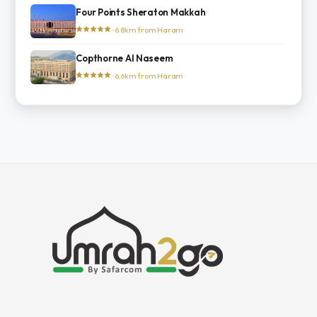
Four Points Sheraton Makkah
· 6.8km from Haram
Copthorne Al Naseem
· 6.6km from Haram