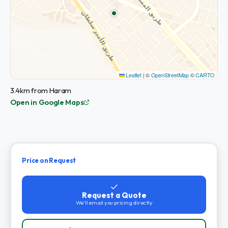
Leaflet
|
©
OpenStreetMap
©
CARTO
3.4km from Haram
Open in Google Maps
Price on Request
Request a Quote
We'll email you pricing directly