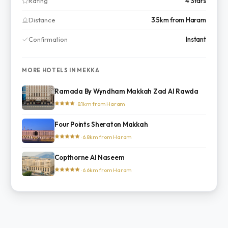
Rating
4 Stars
Distance
3.5km from Haram
Confirmation
Instant
MORE HOTELS IN MEKKA
Ramada By Wyndham Makkah Zad Al Rawda
· 8.1km from Haram
Four Points Sheraton Makkah
· 6.8km from Haram
Copthorne Al Naseem
· 6.6km from Haram