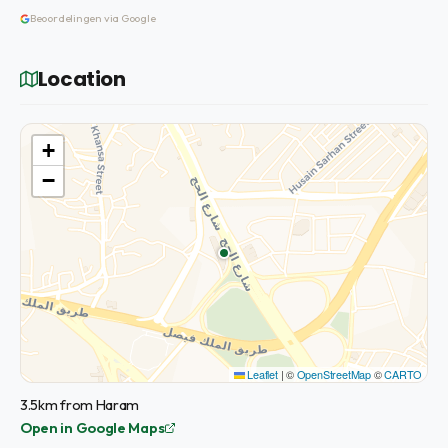
Beoordelingen via Google
Location
+
−
Leaflet
|
©
OpenStreetMap
©
CARTO
3.5km from Haram
Open in Google Maps