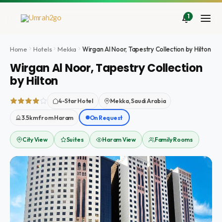
Doorgaan
naar
1
inhoud
Home
Hotels
Mekka
Wirgan Al Noor, Tapestry Collection by Hilton
Wirgan Al Noor, Tapestry Collection
by Hilton
4-Star Hotel
Mekka, Saudi Arabia
3.5km from Haram
On Request
City View
Suites
Haram View
Family Rooms