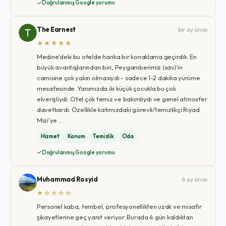
Doğrulanmış Google yorumu
The Earnest
bir ay önce
★★★★★
Medine'deki bu otelde harika bir konaklama geçirdik. En
büyük avantajlarından biri, Peygamberimiz (sav)'in
camisine çok yakın olmasıydı - sadece 1-2 dakika yürüme
mesafesinde. Yanımızda iki küçük çocukla bu çok
elverişliydi. Otel çok temiz ve bakımlıydı ve genel atmosfer
davetkardı. Özellikle katımızdaki görevli/temizlikçi Riyad
Mizi'ye …
Hizmet
Konum
Temizlik
Oda
Doğrulanmış Google yorumu
Muhammad Rosyid
6 ay önce
★☆☆☆☆
Personel kaba, tembel, profesyonellikten uzak ve misafir
şikayetlerine geç yanıt veriyor. Burada 4 gün kaldıktan