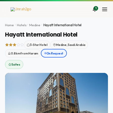
İçeriğe
atla
1
Home
Hotels
Medine
Hayatt International Hotel
Hayatt International Hotel
3-Star Hotel
Medine, Saudi Arabia
0.8km from Haram
On Request
Suites