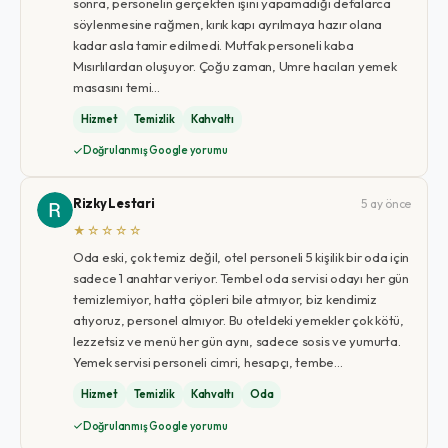
sonra, personelin gerçekten işini yapamadığı defalarca
söylenmesine rağmen, kırık kapı ayrılmaya hazır olana
kadar asla tamir edilmedi. Mutfak personeli kaba
Mısırlılardan oluşuyor. Çoğu zaman, Umre hacıları yemek
masasını temi…
Hizmet
Temizlik
Kahvaltı
Doğrulanmış Google yorumu
Rizky Lestari
5 ay önce
★☆☆☆☆
Oda eski, çok temiz değil, otel personeli 5 kişilik bir oda için
sadece 1 anahtar veriyor. Tembel oda servisi odayı her gün
temizlemiyor, hatta çöpleri bile atmıyor, biz kendimiz
atıyoruz, personel almıyor. Bu oteldeki yemekler çok kötü,
lezzetsiz ve menü her gün aynı, sadece sosis ve yumurta.
Yemek servisi personeli cimri, hesapçı, tembe…
Hizmet
Temizlik
Kahvaltı
Oda
Doğrulanmış Google yorumu