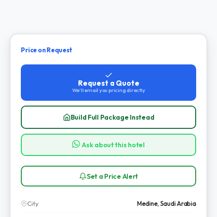
Price on Request
Request a Quote
We'll email you pricing directly
Build Full Package Instead
Ask about this hotel
Set a Price Alert
City
Medine, Saudi Arabia