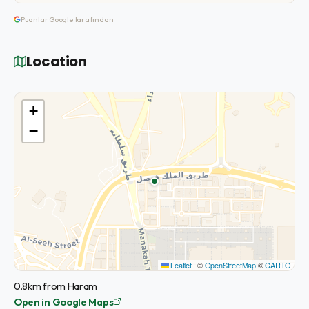
Puanlar Google tarafından
Location
+
−
Leaflet
|
©
OpenStreetMap
©
CARTO
0.8km from Haram
Open in Google Maps