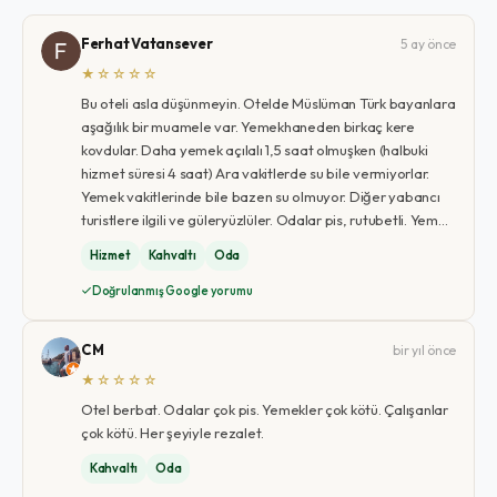
Ferhat Vatansever
5 ay önce
★☆☆☆☆
Bu oteli asla düşünmeyin. Otelde Müslüman Türk bayanlara
aşağılık bir muamele var. Yemekhaneden birkaç kere
kovdular. Daha yemek açılalı 1,5 saat olmuşken (halbuki
hizmet süresi 4 saat) Ara vakitlerde su bile vermiyorlar.
Yemek vakitlerinde bile bazen su olmuyor. Diğer yabancı
turistlere ilgili ve güleryüzlüler. Odalar pis, rutubetli. Yem…
Hizmet
Kahvaltı
Oda
Doğrulanmış Google yorumu
C M
bir yıl önce
★☆☆☆☆
Otel berbat. Odalar çok pis. Yemekler çok kötü. Çalışanlar
çok kötü. Her şeyiyle rezalet.
Kahvaltı
Oda