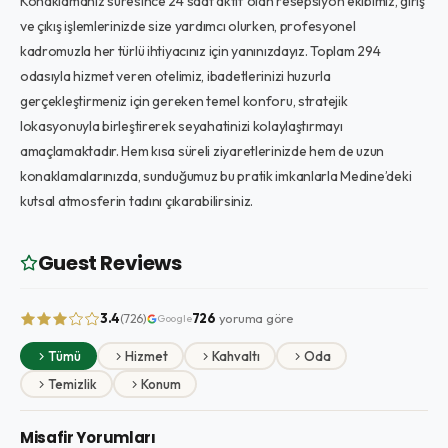
Konaklamanız süresince 24 saat aktif olan resepsiyon ekibimiz, giriş
ve çıkış işlemlerinizde size yardımcı olurken, profesyonel
kadromuzla her türlü ihtiyacınız için yanınızdayız. Toplam 294
odasıyla hizmet veren otelimiz, ibadetlerinizi huzurla
gerçekleştirmeniz için gereken temel konforu, stratejik
lokasyonuyla birleştirerek seyahatinizi kolaylaştırmayı
amaçlamaktadır. Hem kısa süreli ziyaretlerinizde hem de uzun
konaklamalarınızda, sunduğumuz bu pratik imkanlarla Medine’deki
kutsal atmosferin tadını çıkarabilirsiniz.
Guest Reviews
3.4
726
yoruma göre
(726)
Google
Tümü
Hizmet
Kahvaltı
Oda
Temizlik
Konum
Misafir Yorumları